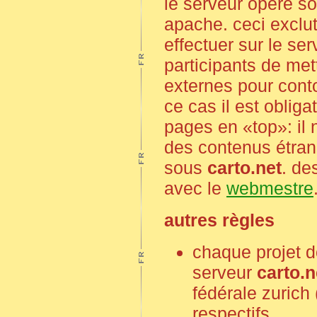
le serveur opère s
apache. ceci excl
effectuer sur le ser
participants de met
externes pour conto
ce cas il est obliga
pages en «top»: il 
des contenus étran
sous
carto.net
. de
avec le
webmestre
autres règles
chaque projet do
serveur
carto.n
fédérale zurich 
respectifs.