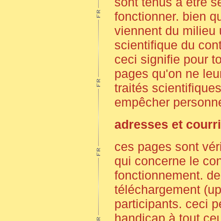
sont tenus à être s
fonctionner. bien q
viennent du milieu u
scientifique du cont
ceci signifie pour t
pages qu'on ne leu
traités scientifiqu
empêcher personne
adresses et courri
ces pages sont véri
qui concerne le con
fonctionnement. de c
téléchargement (upl
participants. ceci p
handicap à tout ceu