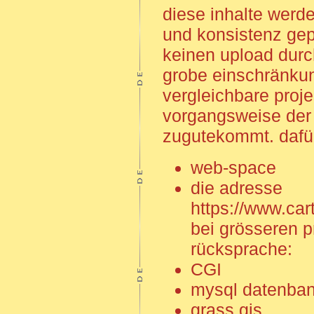
diese inhalte wer
und konsistenz gepr
keinen upload durc
grobe einschränkun
vergleichbare proj
vorgangsweise der q
zugutekommt. dafür
web-space
die adresse
https://www.car
bei grösseren p
rücksprache:
CGI
mysql datenba
grass gis