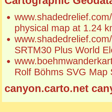
Cartographic Geodat
www.shadedrelief.com/n
physical map at 1.24 k
www.shadedrelief.com/
SRTM30 Plus World Ele
www.boehmwanderkarten
Rolf Böhms SVG Map S
canyon.carto.net can