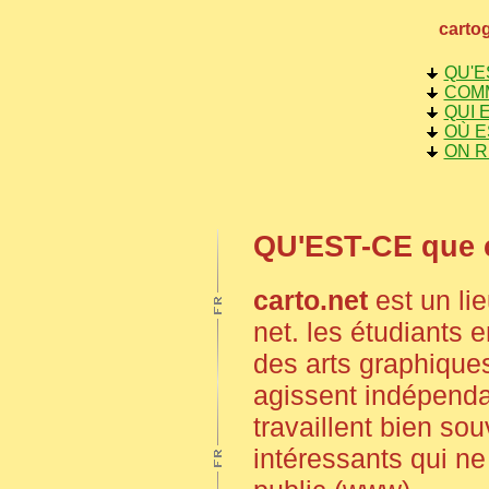
cartog
QU'E
COM
QUI 
OÙ E
ON 
QU'EST-CE que c
carto.net
est un li
net. les étudiants e
des arts graphiques
agissent indépenda
travaillent bien so
intéressants qui n