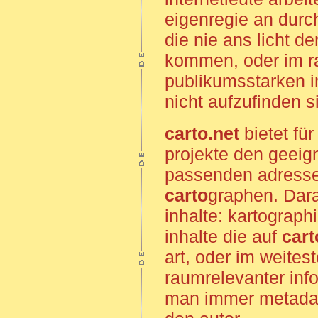
eigenregie an durc
die nie ans licht de
kommen, oder im 
publikumsstarken 
nicht aufzufinden s
carto.net
bietet für
projekte den geeig
passenden adresse
carto
graphen. Dar
inhalte: kartograph
inhalte die auf
cart
art, oder im weitest
raumrelevanter info
man immer metadat