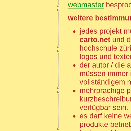
webmaster
besproc
weitere bestimmu
jedes projekt m
carto.net
und d
hochschule züri
logos und texte
der autor / die 
müssen immer id
vollständigem 
mehrprachige pr
kurzbeschreibu
verfügbar sein.
es darf keine w
produkte betri