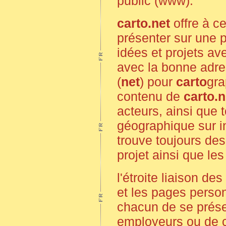
public (www).
carto.net
offre à ce
présenter sur une 
idées et projets a
avec la bonne adre
(
net
) pour
carto
gra
contenu de
carto.n
acteurs, ainsi que 
géographique sur in
trouve toujours de
projet ainsi que les
l'étroite liaison d
et les pages person
chacun de se prése
employeurs ou de co