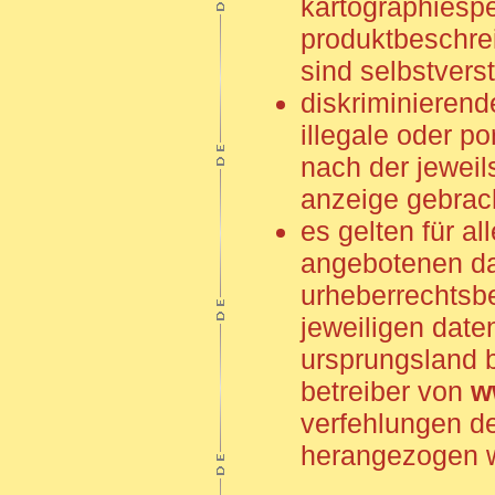
kartographiespe
produktbeschre
sind selbstvers
diskriminierend
illegale oder p
nach der jeweil
anzeige gebrach
es gelten für al
angebotenen da
urheberrechtsb
jeweiligen date
ursprungsland b
betreiber von
w
verfehlungen d
herangezogen 