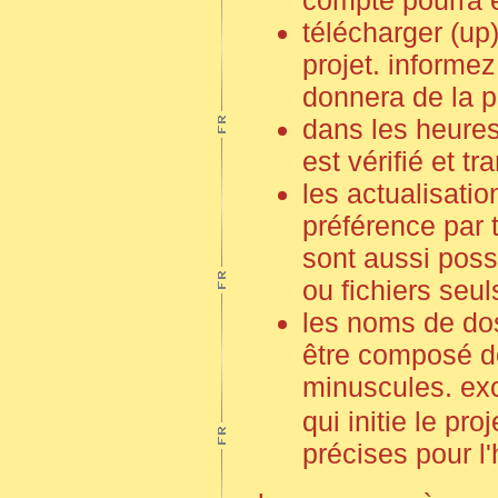
compte pourra ê
télécharger (up)
projet. informez
donnera de la p
dans les heures 
est vérifié et t
les actualisatio
préférence par t
sont aussi poss
ou fichiers seul
les noms de dos
être composé de
minuscules. exc
qui initie le pro
précises pour l'