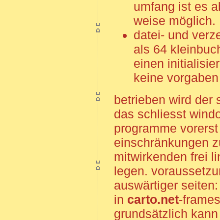
umfang ist es ab
weise möglich.
datei- und verz
als 64 kleinbuc
einen initialisi
keine vorgaben f
betrieben wird der 
das schliesst wind
programme vorerst 
einschränkungen z
mitwirkenden frei l
legen. voraussetzun
auswärtiger seiten:
in
carto.net
-frames
grundsätzlich kann