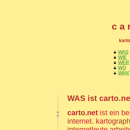
c a 
kart
WAS
WIE
WER
WO
WAN
WAS ist carto.ne
carto.net
ist ein be
internet. kartograp
internetleute arbei